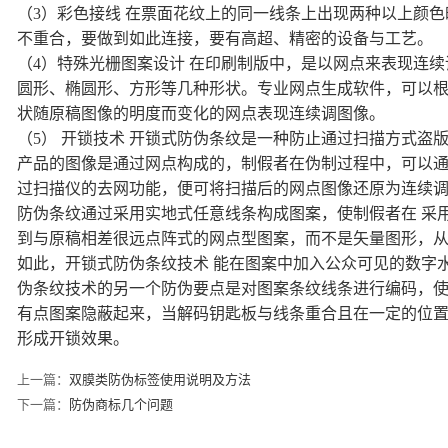
（3）彩色接线 在票面花纹上的同一线条上出现两种以上颜
不重合，要做到如此连接，要有高超、精密的设备与工艺。
（4）特殊光栅图案设计 在印刷制版中，是以网点来表现连
圆形、椭圆形、方形等几种形状。专业网点生成软件，可以
状随原稿图像的明度而变化的网点表现连续调图像。
（5） 开锁技术 开锁式防伪条纹是一种防止通过扫描方式盗
产品的图像是通过网点构成的，制假者在伪制过程中，可以通
过扫描仪的去网功能，便可将扫描后的网点图像还原为连续
防伪条纹通过采用实地式任意线条构成图案，使制假者在 采用
到与原稿相差很远点阵式的网点型图案，而不是矢量图形，
如此，开锁式防伪条纹技术 能在图案中加入公众可见的数字
伪条纹技术的另一个防伪要点是对图案条纹线条进行编码，
有点图案隐蔽起来，当解码钥匙板与线条重合且在一定的位
形成开锁效果。
上一篇：
双膜类防伪标签使用说明及方法
下一篇：
防伪商标几个问题