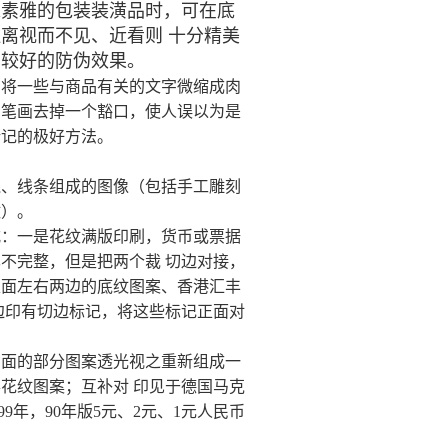
求素雅的包装装潢品时，可在底
离视而不见、近看则 十分精美
到较好的防伪效果。
如将一些与商品有关的文字微缩成肉
字笔画去掉一个豁口，使人误以为是
暗记的极好方法。
线、线条组成的图像（包括手工雕刻
纹）。
式：一是花纹满版印刷，货币或票据
不完整，但是把两个裁 切边对接，
正面左右两边的底纹图案、香港汇丰
边印有切边标记，将这些标记正面对
背面的部分图案透光视之重新组成一
花纹图案；互补对 印见于德国马克
年，90年版5元、2元、1元人民币