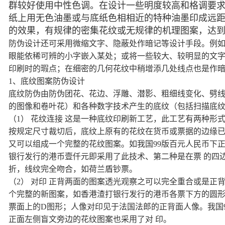
群较好使用中性色调。在设计一些明度较高和格调要
纸上用无色油墨或与底纸色相相近的特种油墨印成远距
的效果，有规律的密集花纹或无规律的机理图案，达
防伪设计还可采用微缩文字、隐蔽处作暗记等设计手段。例
眼能依稀可辨的小字嵌入某处；或将一些较大、较明显的文
印刷时的瑕点；在细密的几何花纹中稍增添几处线点也是作
1、底纹图案防伪设计
底纹防伪由防伪团花、花边、浮雕、潜影、粗细线变化、劈
的图像和卷叶花）和各种数字技术产生的底纹（包括扫描底
（1） 花纹连接 这是一种底纹印刷新工艺，此工艺有两种形
按规定尺寸裁切后，底纹上原有的花纹在货币或票据的边缘已
又可以组成一个完整的花纹图案。如我国99版百元人民币下
银行发行的港币壹仟元即采用了此技术、第二种是在票 的四
折，线纹完全吻合，如荷兰盾钞票。
（2） 对印 正背两面的图案透光观察之可以完全重合或是正
个完整的新图案，如香港渣打银行发行的港币各票下方的圆形
票面上的D图形；人像对印见于法国法郎的正背面人像。我国99
正面左侧盲文旁边的花纹图案也采用了对 印。